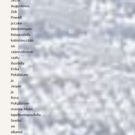
Jesse
Augustinus,
Zeb
Powell
ja Luke
Winkelmann.
Ratapuolella
kotimäessään
on
säännöllisesti
saatu
ihastella
Erika
Pykäläisen
ja
Jesper
ja
Rosa
Pohjalaisen
menoa. Myös
tapahtumapuolella
Sveitsi
on
alkanut