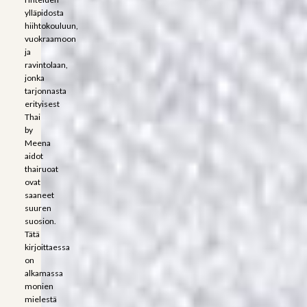
ylläpidosta
hiihtokouluun,
vuokraamoon
ja
ravintolaan,
jonka
tarjonnasta
erityisest
Thai
by
Meena
aidot
thairuoat
ovat
saaneet
suuren
suosion.
Tätä
kirjoittaessa
on
alkamassa
monien
mielestä