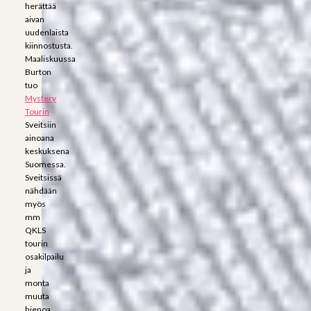
herättää
aivan
uudenlaista
kiinnostusta.
Maaliskuussa
Burton
tuo
Mystery
Tourin
Sveitsiin
ainoana
keskuksena
Suomessa.
Sveitsissä
nähdään
myös
mm
QKLS
tourin
osakilpailu
ja
monta
muuta
hienoa