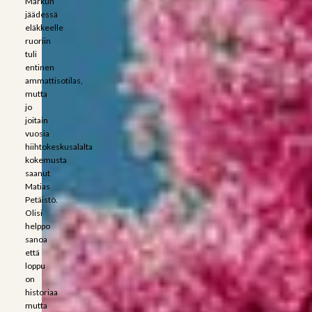
Markun
jäädessä
eläkkeelle
ruoriin
tuli
entinen
ammattisotilas,
mutta
jo
joitain
vuosia
hiihtokeskusalalta
kokemusta
saanut
Matias
Petäistö.
Olisi
helppo
sanoa
että
loppu
on
historiaa
mutta