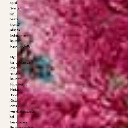
uusi
Sveitsi
on
vasta
tiensä
alussa
kolmannen
kauden
loppupuolella.
Nyt
tarjouksessa
ovat
ensi
kauden
kausikortit
hintaan
199€.
Osta
omasi
verkkokaupasta
tai
keskuksen
lipunmyynnistä