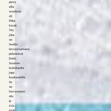
paras
aika
vuodesta
eli
Pitkä
Kevät
TM,
joka
on
Sveitin
lanseeraamana
pidentänyt
Etelä-
Suomen
laskukautta
jopa
kuukaudella.
Se
on
harrastajien
etu
ja
asia,
josta