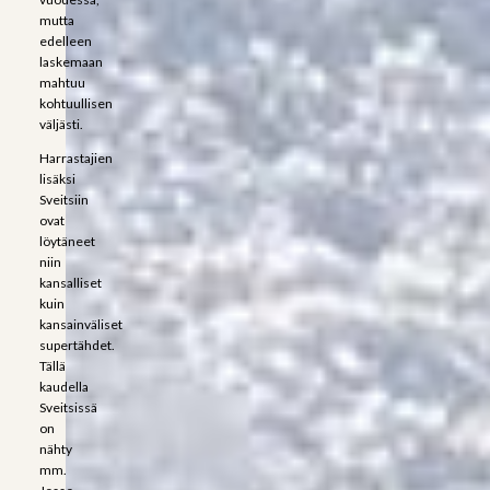
mutta
edelleen
laskemaan
mahtuu
kohtuullisen
väljästi.
Harrastajien
lisäksi
Sveitsiin
ovat
löytäneet
niin
kansalliset
kuin
kansainväliset
supertähdet.
Tällä
kaudella
Sveitsissä
on
nähty
mm.