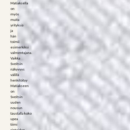
Matiaksella
on
myös
muita
yrityksiä
ja
hän
toimii
esimerkiksi
valmentajana.
Vaikka
Sveitsin
näkyvyys
välillä
henkilöity
y
Matiakseen
on
Sveitsin
uuden
nousun
taustalla
koko
upea
tiimi
rinteiden