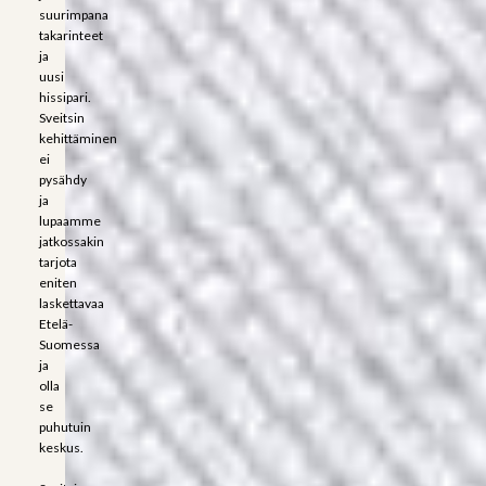
suurimpana
takarinteet
ja
uusi
hissipari.
Sveitsin
kehittäminen
ei
pysähdy
ja
lupaamme
jatkossakin
tarjota
eniten
laskettavaa
Etelä-
Suomessa
ja
olla
se
puhutuin
keskus.