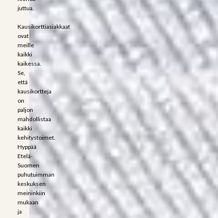
juttua.
Kausikorttiasiakkaat
ovat
meille
kaikki
kaikessa.
Se,
että
kausikortteja
on
paljon
mahdollistaa
kaikki
kehitystoimet.
Hyppää
Etelä-
Suomen
puhutuimman
keskuksen
meininkiin
mukaan
ja