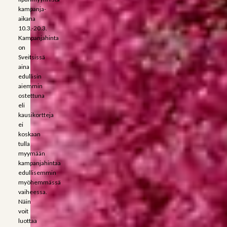
kampanja-
aikana
10.3.-20.3.
Kampanjahinta
on
Sveitsissä
aina
edullisin
aiemmin
ostettuna
eli
kausikortteja
ei
koskaan
tulla
myymään
kampanjahintaa
edullisemmin
myöhemmässä
vaiheessa.
Näin
voit
luottaa