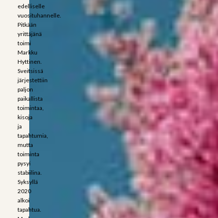
edelliselle
vuosituhannelle.
Pitkään
yrittäjänä
toimi
Markku
Hyttinen.
Sveitsissä
järjestettiin
paljon
paikallista
toimintaa,
kisoja
ja
tapahtumia,
mutta
toiminta
pysyi
stabiilina.
Syksyllä
2020
alkoi
tapahtua.