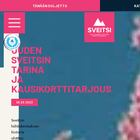
TÄNÄÄN SULJETTU
KA
UUDEN
SVEITSIN
TARINA
JA
KAUSIKORTTITARJOUS
09.03.2023
Sveitsin
hiihtokeskuksen
historia
ulottuu