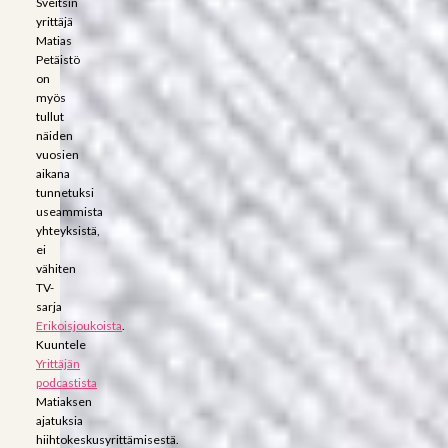
Sveitsin
yrittäjä
Matias
Petäistö
on
myös
tullut
näiden
vuosien
aikana
tunnetuksi
useammista
yhteyksistä,
ei
vähiten
TV-
sarja
Erikoisjoukoista
.
Kuuntele
Yrittäjän
podcastista
Matiaksen
ajatuksia
hiihtokeskusyrittämisestä.