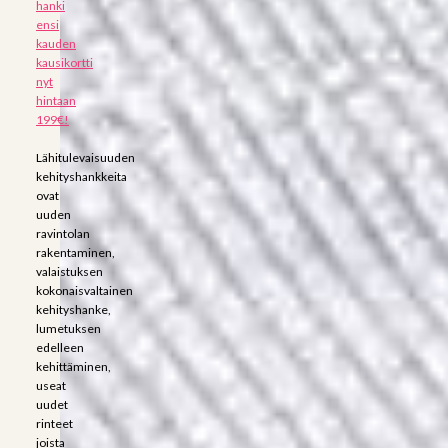
hanki
ensi
kauden
kausikortti
nyt
hintaan
199€!
Lähitulevaisuuden
kehityshankkeita
ovat
uuden
ravintolan
rakentaminen,
valaistuksen
kokonaisvaltainen
kehityshanke,
lumetuksen
edelleen
kehittäminen,
useat
uudet
rinteet
joista