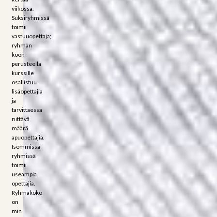
viikossa.
Suksiryhmissä
toimii
vastuuopettaja;
ryhmän
koon
perusteella
kurssille
osallistuu
lisäopettajia
ja
tarvittaessa
riittävä
määrä
apuopettajia.
Isommissa
ryhmissä
toimii
useampia
opettajia.
Ryhmäkoko
on
min