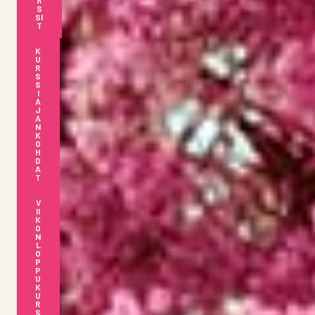
R
S
SI
T
K
U
R
S
S
I
A
J
A
N
K
O
H
D
A
T
V
II
K
O
N
L
O
P
P
U
K
U
R
S