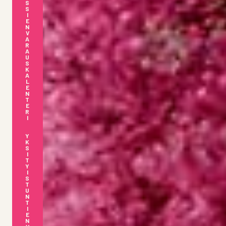
S
S
I
E
N
V
A
R
A
U
S
K
A
L
E
N
T
E
R
I
Y
K
S
I
T
Y
I
S
T
U
N
T
I
E
N