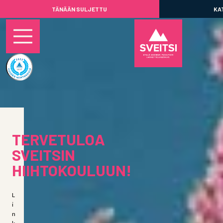
TÄNÄÄN SULJETTU
KA
TERVETULOA
SVEITSIN
HIIHTOKOULUUN!
L
i
n