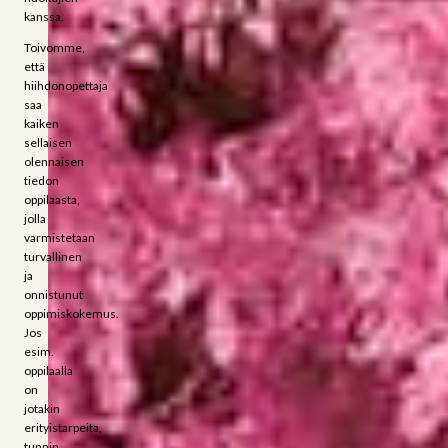
kanssa.
Toivomme,
että
hiihdonopettaja
saa
kaiken
sellaisen
olennaisen
tiedon
oppilaasta,
jolla
varmistetaan
turvallinen
ja
onnistunut
oppimiskokemus.
Jos
esim.
oppilaalla
on
jotakin
erityistarpeita,
tunnin