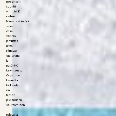
molempiin
suuntiin,
ymmärtää
rinteen
liikennesääntöjä
sekä
osaa
väistää,
jarruttaa,
pitää
riittävää
etäisyyttä
ja
pysähtyä
tarvittaessa.
Oppimisen
kannalta
tärkeintä
on
lapsen
jaksamisen
seuraaminen
–
tulevalla