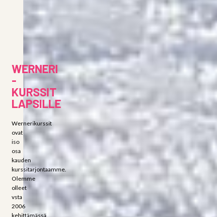
100 min
90€
Wernerikurssit,
4 x 100 min
180€
WERNERI
-
KURSSIT
LAPSILLE
Wernerikurssit
ovat
iso
osa
kauden
kurssitarjontaamme.
Olemme
olleet
vsta
2006
kehittämässä