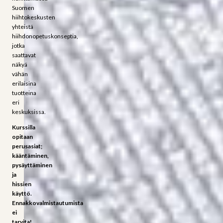
Suomen
hiihtokeskusten
yhteistä
hiihdonopetuskonseptia,
jotka
saattavat
näkyä
vähän
erilaisina
tuotteina
eri
keskuksissa.
Kurssilla
opitaan
perusasiat;
kääntäminen,
pysäyttäminen
ja
hissien
käyttö.
Ennakkovalmistautumista
ei
tarvita!