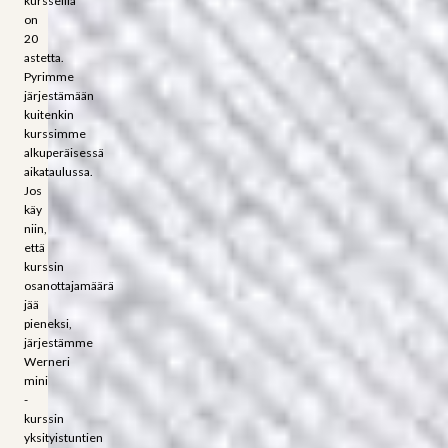
kursseilla
on
20
astetta.
Pyrimme
järjestämään
kuitenkin
kurssimme
alkuperäisessä
aikataulussa.
Jos
käy
niin,
että
kurssin
osanottajamäärä
jää
pieneksi,
järjestämme
Werneri
mini
-
kurssin
yksityistuntien