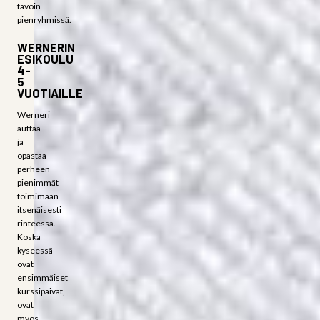
tavoin
pienryhmissä.
WERNERIN
ESIKOULU
4-
5
VUOTIAILLE
Werneri
auttaa
ja
opastaa
perheen
pienimmät
toimimaan
itsenäisesti
rinteessä.
Koska
kyseessä
ovat
ensimmäiset
kurssipäivät,
ovat
myös