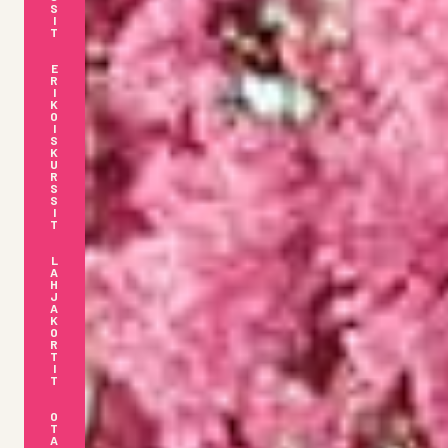
S
I
T
E
R
I
K
O
I
S
K
U
R
S
S
I
T
L
A
H
J
A
K
O
R
T
I
T
O
T
A