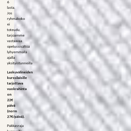
6
lasta.
Jos
ryhmäkoko
ei
toteudu,
tarjoamme
vastaavaa
opetussisältöä
lyhyemmällä
ajalla
yksityistunneilla
Laskuvälineiden
kurssilaisille
tarjottava
vuokrahinta
on
22€
päivä
(norm
27€/päivä).
Pakkasraja