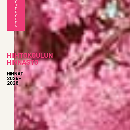
Y
H
T
E
Y
T
T
Ä
HIIHTOKOULUN
HINNASTO
HINNAT
2025-
2026
HIIHTOKOULUTUNTI
/ YKSITYISTUNTI
KESTO
HINTA
1 henkilö
50 min
65€
+45€
per