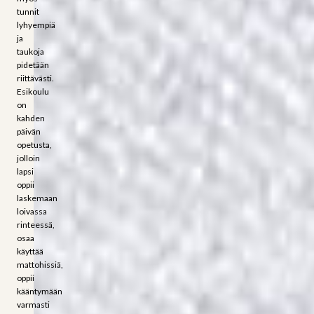
tunnit
lyhyempiä
ja
taukoja
pidetään
riittävästi.
Esikoulu
on
kahden
päivän
opetusta,
jolloin
lapsi
oppii
laskemaan
loivassa
rinteessä,
osaa
käyttää
mattohissiä,
oppii
kääntymään
varmasti