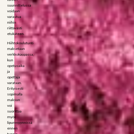
suunnittelussa
voidaan
varautua
niihin
riittävästi
etukäteen.
Hiihtokoulutunti
maksetaan
verkkokaupassa,
kun
opetusaika
ja
opettaja
varataan.
Erityisesti
sopimalla
maksun
voi
suorittaa
myös
lipunmyynnissä
ennen
tunnin