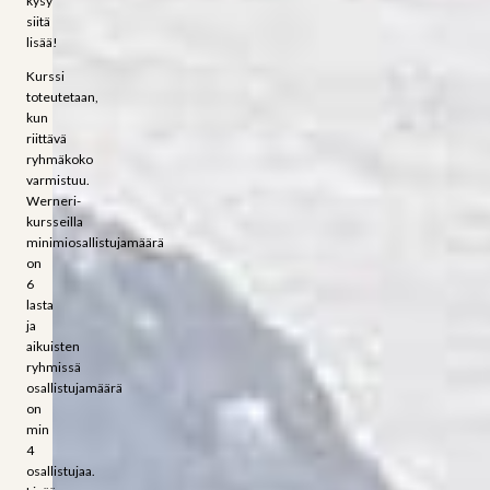
kysy
siitä
lisää!
Kurssi
toteutetaan,
kun
riittävä
ryhmäkoko
varmistuu.
Werneri-
kursseilla
minimiosallistujamäärä
on
6
lasta
ja
aikuisten
ryhmissä
osallistujamäärä
on
min
4
osallistujaa.