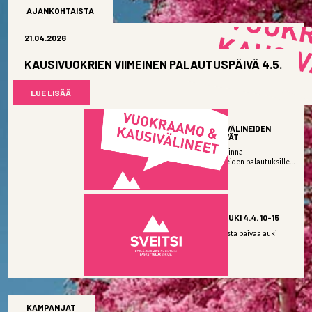
AJANKOHTAISTA
21.04.2026
KAUSIVUOKRIEN VIIMEINEN PALAUTUSPÄIVÄ 4.5.
LUE LISÄÄ
06.04.2026
KAUSIVUOKRAVÄLINEIDEN
PALAUTUSPÄIVÄT
Vuokraamo on avoinna
kausivuokravälineiden palautuksille:
Keskiviikkona...
LUE LISÄÄ
03.04.2026
SNOW PLAZA AUKI 4.4. 10-15
Snow Plaza viimeistä päivää auki
lauantaina...
LUE LISÄÄ
KAMPANJAT