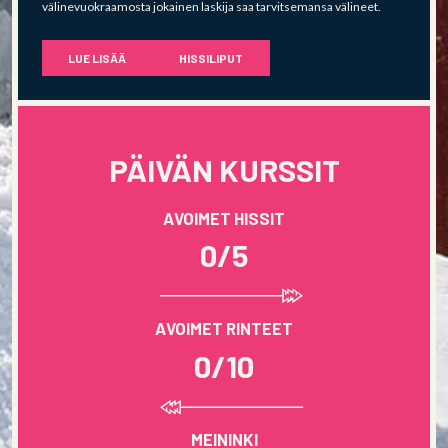
välinevuokraamosta jokainen laskija saa tarvitsemansa välineet.
LUE LISÄÄ
HISSILIPUT
PÄIVÄN KURSSIT
AVOIMET HISSIT
0/5
AVOIMET RINTEET
0/10
MEININKI