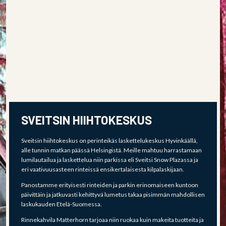
SVEITSIN HIIHTOKESKUS
Sveitsin hiihtokeskus on perinteikäs laskettelukeskus Hyvinkäällä,
alle tunnin matkan päässä Helsingistä. Meille mahtuu harrastamaan
lumilautailua ja laskettelua niin parkissa eli Sveitsi Snow Plazassa ja
eri vaativuusasteen rinteissä ensikertalaisesta kilpalaskijaan.
Panostamme erityisesti rinteiden ja parkin erinomaiseen kuntoon
päivittäin ja jatkuvasti kehittyvä lumetus takaa pisimmän mahdollisen
laskukauden Etelä-Suomessa.
Rinnekahvila Matterhorn tarjoaa niin ruokaa kuin makeita tuotteita ja