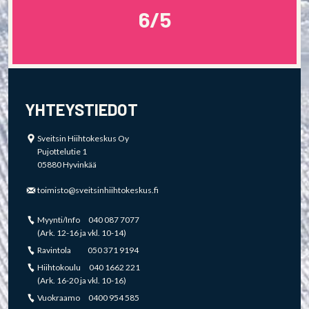
6/5
YHTEYSTIEDOT
Sveitsin Hiihtokeskus Oy
Pujottelutie 1
05880 Hyvinkää
toimisto@sveitsinhiihtokeskus.fi
Myynti/Info 040 087 7077
(Ark. 12-16 ja vkl. 10-14)
Ravintola 050 371 9194
Hiihtokoulu 040 1662 221
(Ark. 16-20 ja vkl. 10-16)
Vuokraamo 0400 954 585