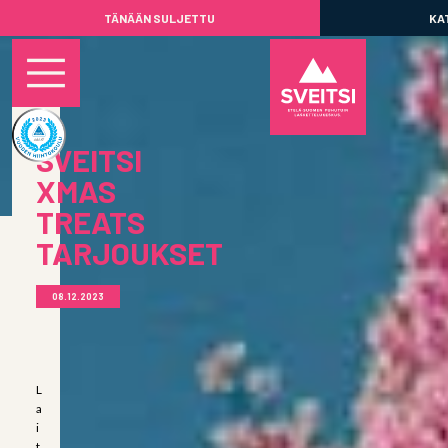
TÄNÄÄN SULJETTU
KA
SVEITSI
XMAS
TREATS
TARJOUKSET
08.12.2023
L
a
i
t