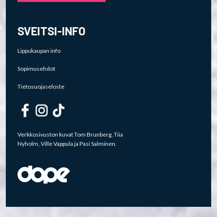
SVEITSI-INFO
Lippukaupan info
Sopimusehdot
Tietosuojaseloste
Verkkosivuston kuvat Tom Brunberg, Tiia
Nyholm, Ville Vappula ja Pasi Salminen.