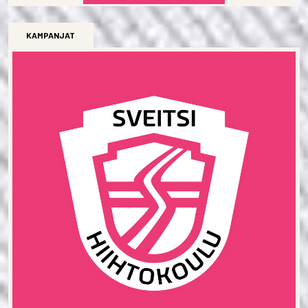
KAMPANJAT