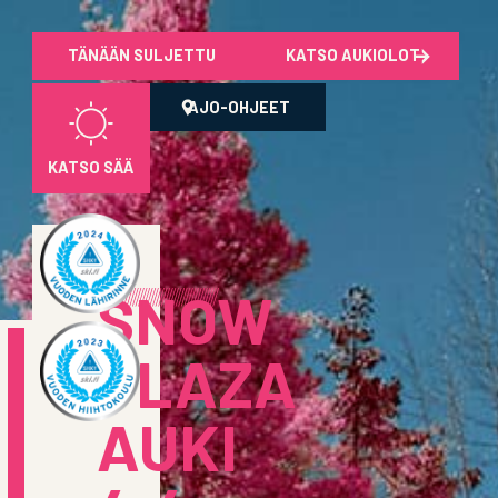
TÄNÄÄN SULJETTU
KATSO AUKIOLOT
AJO-OHJEET
KATSO SÄÄ
SNOW
PLAZA
AUKI