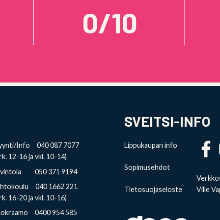
0/10
SVEITSI-INFO
ynti/Info 040 087 7077
Lippukaupan info
rk. 12-16 ja vkl. 10-14)
Sopimusehdot
avintola 050 371 9194
Verkkos
ihtokoulu 040 1662 221
Tietosuojaseloste
Ville Va
rk. 16-20 ja vkl. 10-16)
uokraamo 0400 954 585