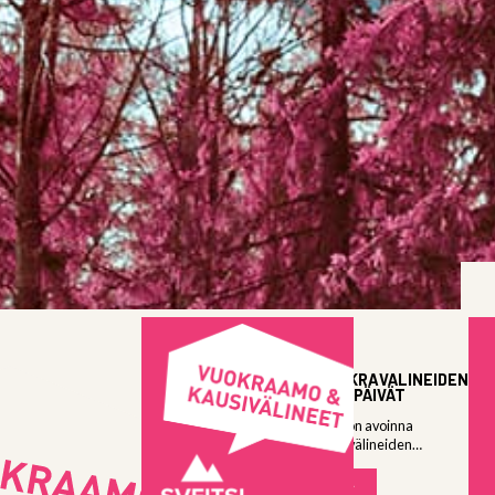
06.04.2026
KAUSIVUOKRAVÄLINEIDEN
PALAUTUSPÄIVÄT
Vuokraamo on avoinna
kausivuokravälineiden
palautuksille: Keskiviikkona...
LUE LISÄÄ