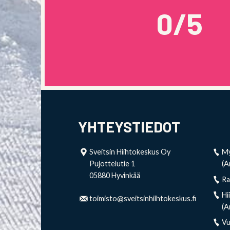
0/5
YHTEYSTIEDOT
Sveitsin Hiihtokeskus Oy
My
Pujottelutie 1
(A
05880 Hyvinkää
R
Hi
toimisto@sveitsinhiihtokeskus.fi
(A
V