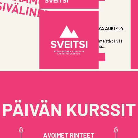
03.04.2026
SNOW PLAZA AUKI 4.4.
10-15
Snow Plaza viimeistä päivää
auki lauantaina...
LUE LISÄÄ
PÄIVÄN KURSSIT
AVOIMET RINTEET