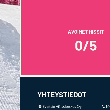
AVOIMET HISSIT
0/5
YHTEYSTIEDOT
Sveitsin Hiihtokeskus Oy
My