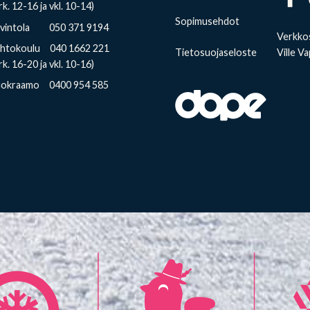
rk. 12-16 ja vkl. 10-14)
Sopimusehdot
avintola 050 371 9194
Verkkos
ihtokoulu 040 1662 221
Tietosuojaseloste
Ville Va
rk. 16-20 ja vkl. 10-16)
uokraamo 0400 954 585