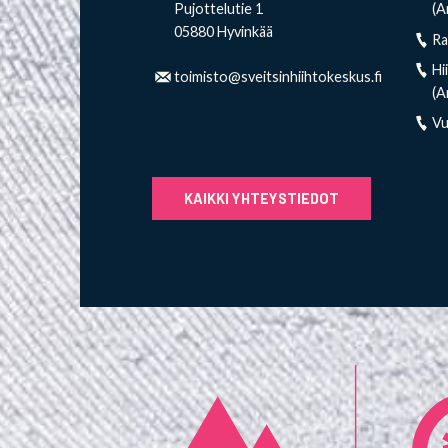
Pujottelutie 1
(A
05880 Hyvinkää
R
Hi
toimisto@sveitsinhiihtokeskus.fi
(A
V
KAIKKI YHTEYSTIEDOT