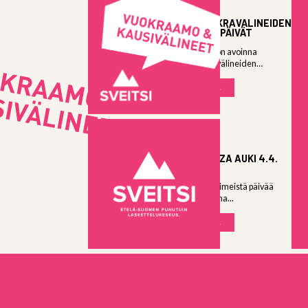
06.04.2026
KAUSIVUOKRAVÄLINEIDEN
PALAUTUSPÄIVÄT
Vuokraamo on avoinna
kausivuokravälineiden
palautuksille: Keskiviikkona...
LUE LISÄÄ
03.04.2026
SNOW PLAZA AUKI 4.4.
10-15
Snow Plaza viimeistä päivää
auki lauantaina...
LUE LISÄÄ