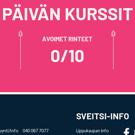
PÄIVÄN KURSSIT
AVOIMET RINTEET
0/10
SVEITSI-INFO
ynti/Info 040 087 7077
Lippukaupan info