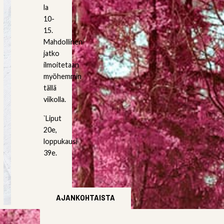
la
10-
15.
Mahdollinen
jatko
ilmoitetaan
myöhemmin
tällä
viikolla.
`Liput
20e,
loppukausi
39e.
AJANKOHTAISTA