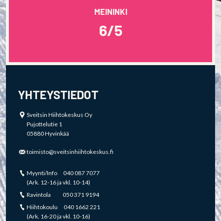
MEININKI
6/5
YHTEYSTIEDOT
Sveitsin Hiihtokeskus Oy
Pujottelutie 1
05880 Hyvinkää
toimisto@sveitsinhiihtokeskus.fi
Myynti/Info 040 087 7077
(Ark. 12-16 ja vkl. 10-14)
Ravintola 050 371 9194
Hiihtokoulu 040 1662 221
(Ark. 16-20 ja vkl. 10-16)