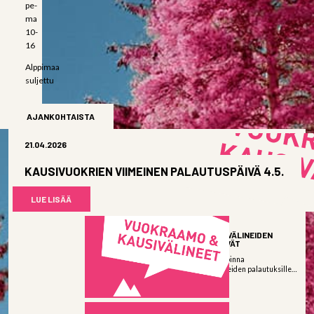
pe-
ma
10-
16
Alppimaa
suljettu
AJANKOHTAISTA
21.04.2026
KAUSIVUOKRIEN VIIMEINEN PALAUTUSPÄIVÄ 4.5.
LUE LISÄÄ
06.04.2026
KAUSIVUOKRAVÄLINEIDEN
PALAUTUSPÄIVÄT
Vuokraamo on avoinna
kausivuokravälineiden palautuksille:
Keskiviikkona...
LUE LISÄÄ
03.04.2026