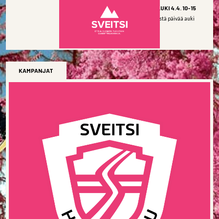
SNOW PLAZA AUKI 4.4. 10-15
Snow Plaza viimeistä päivää auki
lauantaina...
LUE LISÄÄ
KAMPANJAT