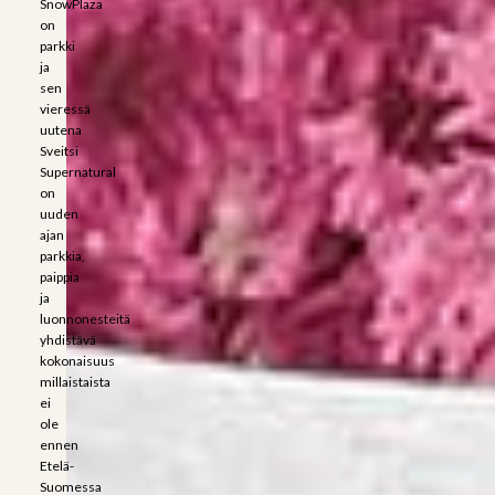
SnowPlaza
on
parkki
ja
sen
vieressä
uutena
Sveitsi
Supernatural
on
uuden
ajan
parkkia,
paippia
ja
luonnonesteitä
yhdistävä
kokonaisuus
millaistaista
ei
ole
ennen
Etelä-
Suomessa