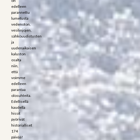
on
edelleen
parannettu
lumetusta
vedenoton,
vesilinjojen,
sähköuudistusten
ja
uudenaikaisen
kaluston
osalta
niin,
että
voimme
edelleen
parantaa
olosuhteita.
Edellisellä
kaudella
hissit
pyörivät
historialliset
174
päivää!