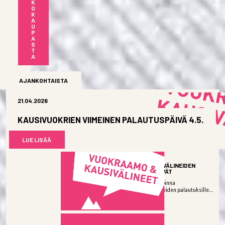
K
O
K
A
U
P
A
S
T
A
AJANKOHTAISTA
21.04.2026
KAUSIVUOKRIEN VIIMEINEN PALAUTUSPÄIVÄ 4.5.
LUE LISÄÄ
06.04.2026
KAUSIVUOKRAVÄLINEIDEN
PALAUTUSPÄIVÄT
Vuokraamo on avoinna
kausivuokravälineiden palautuksille:
Keskiviikkona...
LUE LISÄÄ
03.04.2026