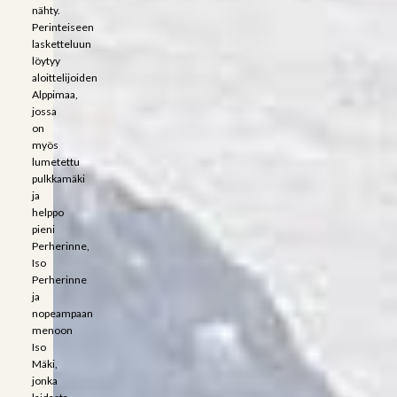
nähty.
Perinteiseen
lasketteluun
löytyy
aloittelijoiden
Alppimaa,
jossa
on
myös
lumetettu
pulkkamäki
ja
helppo
pieni
Perherinne,
Iso
Perherinne
ja
nopeampaan
menoon
Iso
Mäki,
jonka