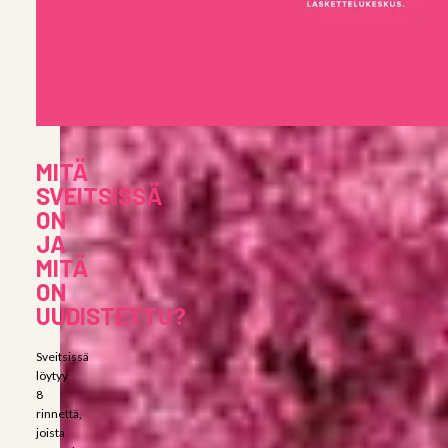
MITÄ
SVEITSISSÄ
ON
JA
MITÄ
ON
UUDISTETTU?
Sveitsissä
löytyy
8
rinnettä,
joista