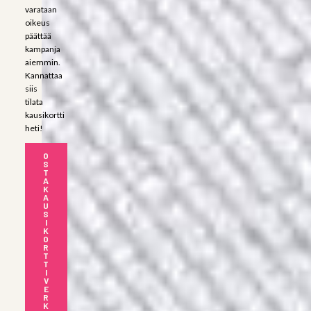
varataan
oikeus
päättää
kampanja
aiemmin.
Kannattaa
siis
tilata
kausikortti
heti!
O
S
T
A
K
A
U
S
I
K
O
R
T
T
I
V
E
R
K