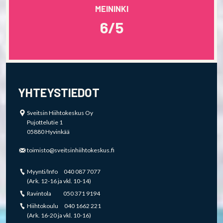
MEININKI
6/5
YHTEYSTIEDOT
Sveitsin Hiihtokeskus Oy
Pujottelutie 1
05880 Hyvinkää
toimisto@sveitsinhiihtokeskus.fi
Myynti/Info 040 087 7077
(Ark. 12-16 ja vkl. 10-14)
Ravintola 050 371 9194
Hiihtokoulu 040 1662 221
(Ark. 16-20 ja vkl. 10-16)