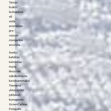
Tämän
lisäksi
laskupäiviä
oli
vielä
enemmän
pre-
season
miniparkin
ansiosta.
Sveitsi
kehittää
toimintaa
myös
ilmaston
näkökulmasta
kestävämmäksi.
Teemme
yhteistyötä
johtavan
kumppanin
GreenCarbon
Finlandin