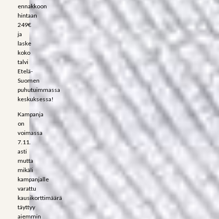
ennakkoon
hintaan
249€
ja
laske
koko
talvi
Etelä-
Suomen
puhutuimmassa
keskuksessa!
Kampanja
on
voimassa
7.11.
asti
mutta
mikäli
kampanjalle
varattu
kausikorttimäärä
täyttyy
aiemmin