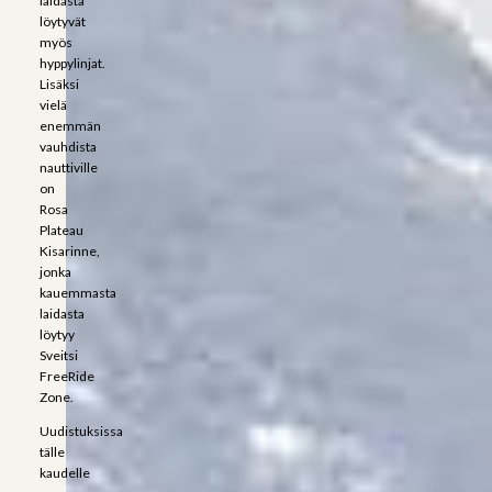
laidasta
löytyvät
myös
hyppylinjat.
Lisäksi
vielä
enemmän
vauhdista
nauttiville
on
Rosa
Plateau
Kisarinne,
jonka
kauemmasta
laidasta
löytyy
Sveitsi
FreeRide
Zone.
Uudistuksissa
tälle
kaudelle