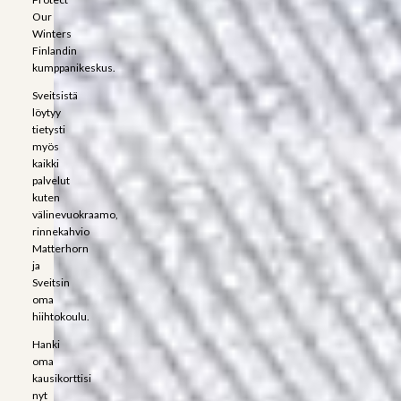
Our
Winters
Finlandin
kumppanikeskus.
Sveitsistä
löytyy
tietysti
myös
kaikki
palvelut
kuten
välinevuokraamo,
rinnekahvio
Matterhorn
ja
Sveitsin
oma
hiihtokoulu.
Hanki
oma
kausikorttisi
nyt