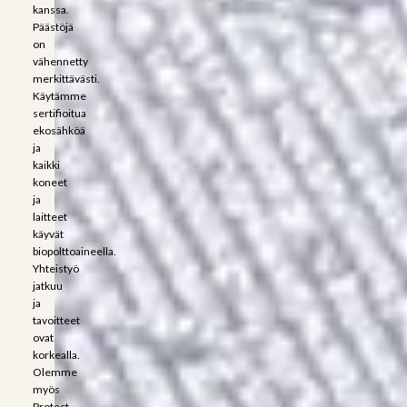
kanssa.
Päästöjä
on
vähennetty
merkittävästi.
Käytämme
sertifioitua
ekosähköä
ja
kaikki
koneet
ja
laitteet
käyvät
biopolttoaineella.
Yhteistyö
jatkuu
ja
tavoitteet
ovat
korkealla.
Olemme
myös
Protect