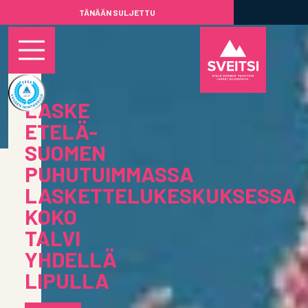
TÄNÄÄN SULJETTU
LASKE
ETELÄ-
SUOMEN
PUHUTUIMMASSA
LASKETTELUKESKUKSESSA
KOKO
TALVI
YHDELLÄ
LIPULLA